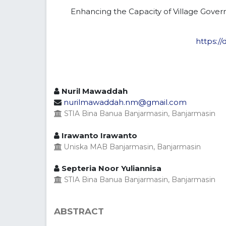
Enhancing the Capacity of Village Gover
https://
Nuril Mawaddah
nurilmawaddah.nm@gmail.com
STIA Bina Banua Banjarmasin, Banjarmasin
Irawanto Irawanto
Uniska MAB Banjarmasin, Banjarmasin
Septeria Noor Yuliannisa
STIA Bina Banua Banjarmasin, Banjarmasin
ABSTRACT