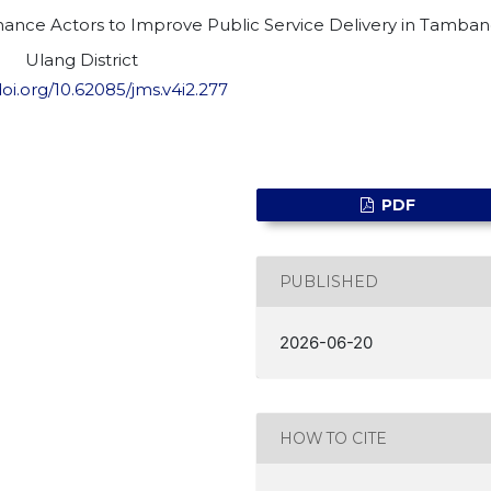
nance Actors to Improve Public Service Delivery in Tamba
Ulang District
doi.org/10.62085/jms.v4i2.277
PDF
PUBLISHED
2026-06-20
HOW TO CITE