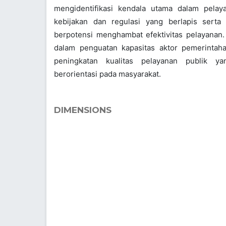
mengidentifikasi kendala utama dalam pelaya
kebijakan dan regulasi yang berlapis serta
berpotensi menghambat efektivitas pelayanan. 
dalam penguatan kapasitas aktor pemerinta
peningkatan kualitas pelayanan publik y
berorientasi pada masyarakat.
DIMENSIONS