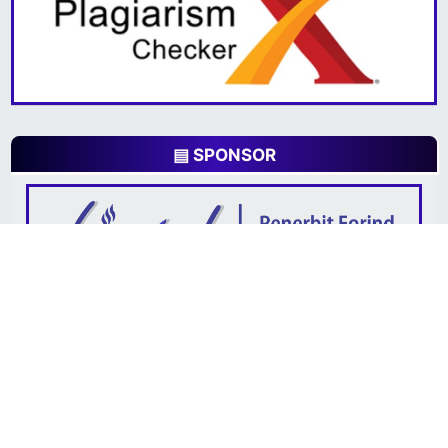
▤ SPONSOR
Penerbit
FORIND
Kantor Oprasional : Jl. Raya Tlogomas gg. 5 No. 24
Malang Jawa Timur