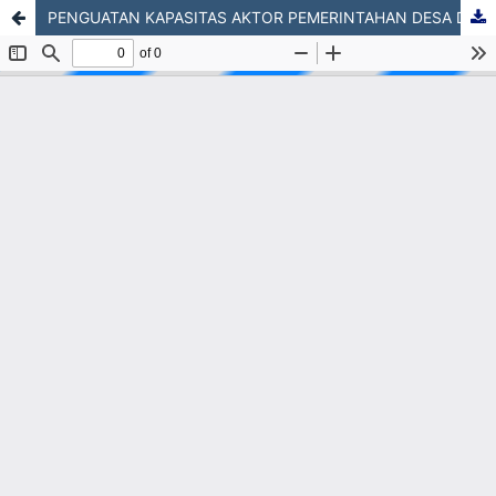
PENGUATAN KAPASITAS AKTOR PEMERINTAHAN DESA DALAM IMPLEMENTASI PELAYANAN PUBLIK UNTUK MENINGKATKAN KUALITAS LAYANAN DI KECAMATAN TAMBANG ULANG