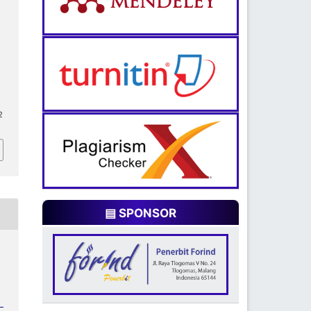
2
▤ SPONSOR