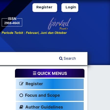
Register
Login
Search
☰ QUICK MENUS
Register
Focus and Scope
Author Guidelines