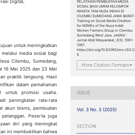
asi Digital,
PELATIHAN PEMBUATAN MEDIA
SOSIAL BAGI UMKM KELOMPOK
WANITA TANI NUSA INDAH DI
CILEMBU SUMEDANG JAWA BARAT:
Training on Social Media Creation
for MSMEs of the Nusa Indah
Women Farmers Group in Cilembu
Sumedang West Java.
JAMAS :
Jurnal Abdi Masyarakat
,
3
(3), 1061–
tujuan untuk meningkatkan
1067.
https://doi.org/10.62085/jms.v3i3.2
 melalui media sosial bagi
6
Desa Cilembu, Sumedang,
More Citation Formats
al 16 Mei 2025 dan 23 Mei
n praktik langsung. Hasil
gnifikan dalam pemahaman
l untuk promosi usaha.
ISSUE
adi peningkatan rata-rata
 akun bisnis, pembuatan
Vol. 3 No. 3 (2025)
n pelanggan. Peserta juga
yaan diri yang meningkat
SECTION
tan ini membuktikan bahwa