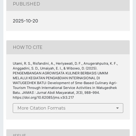
PUBLISHED
2025-10-20
HOW TO CITE
Utami, R. S., Risfandini, A., Heriyawati, D. F., Anugerahputra, K. F.,
Anggadini, S. D., Umaiyah, E. I., & Wibowo, D. (2025).
PENGEMBANGAN AGROWISATA KULINER BERBASIS UMKM
MELALUI KEGIATAN PENGABDIAN INTERNASIONAL DI
WATUGEDHEK BATU: Development of Sme-Based Culinary Agri-
Tourism Through International Service Activities in Watugedhek
Batu.
JAMAS : Jurnal Abdi Masyarakat
,
3
(3), 988–994.
https://doi.org/10.62085/jms.v3i3.217
More Citation Formats