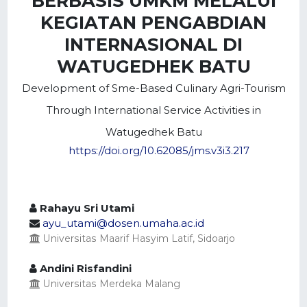
BERBASIS UMKM MELALUI
KEGIATAN PENGABDIAN
INTERNASIONAL DI
WATUGEDHEK BATU
Development of Sme-Based Culinary Agri-Tourism
Through International Service Activities in
Watugedhek Batu
https://doi.org/10.62085/jms.v3i3.217
Rahayu Sri Utami
ayu_utami@dosen.umaha.ac.id
Universitas Maarif Hasyim Latif, Sidoarjo
Andini Risfandini
Universitas Merdeka Malang