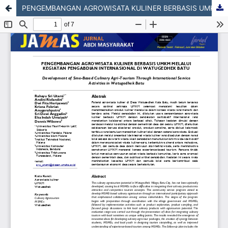
PENGEMBANGAN AGROWISATA KULINER BERBASIS UMKM MELALUI KEGIATAN PENGABDIAN INTERNASIONAL DI WATUGEDHEK BATU