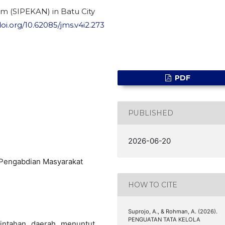
m (SIPEKAN) in Batu City
doi.org/10.62085/jms.v4i2.273
PDF
PUBLISHED
2026-06-20
 Pengabdian Masyarakat
HOW TO CITE
Suprojo, A., & Rohman, A. (2026).
PENGUATAN TATA KELOLA
rintahan daerah menuntut