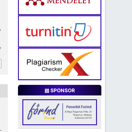
n
7
▤ SPONSOR