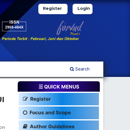
Register
Login
Search
☰ QUICK MENUS
I
Register
Focus and Scope
Author Guidelines
ion