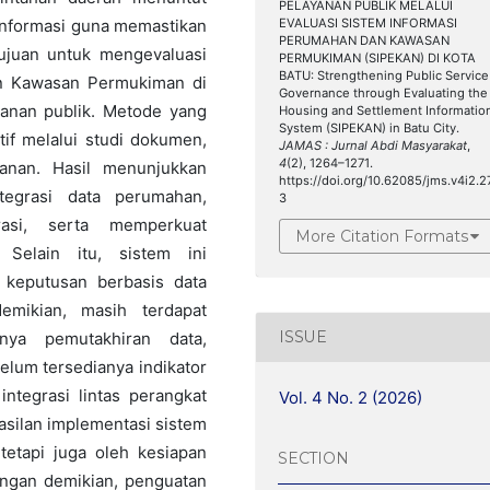
PELAYANAN PUBLIK MELALUI
EVALUASI SISTEM INFORMASI
informasi guna memastikan
PERUMAHAN DAN KAWASAN
rtujuan untuk mengevaluasi
PERMUKIMAN (SIPEKAN) DI KOTA
BATU: Strengthening Public Service
an Kawasan Permukiman di
Governance through Evaluating the
yanan publik. Metode yang
Housing and Settlement Informatio
System (SIPEKAN) in Batu City.
tif melalui studi dokumen,
JAMAS : Jurnal Abdi Masyarakat
,
4
(2), 1264–1271.
yanan. Hasil menunjukkan
https://doi.org/10.62085/jms.v4i2.2
egrasi data perumahan,
3
rasi, serta memperkuat
More Citation Formats
 Selain itu, sistem ini
 keputusan berbasis data
demikian, masih terdapat
ISSUE
nya pemutakhiran data,
elum tersedianya indikator
integrasi lintas perangkat
Vol. 4 No. 2 (2026)
silan implementasi sistem
tetapi juga oleh kesiapan
SECTION
ngan demikian, penguatan