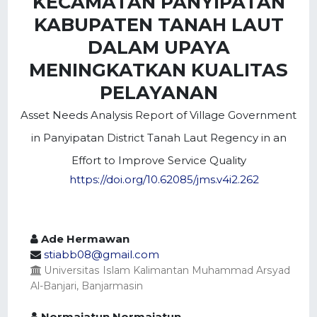
KECAMATAN PANYIPATAN
KABUPATEN TANAH LAUT
DALAM UPAYA
MENINGKATKAN KUALITAS
PELAYANAN
Asset Needs Analysis Report of Village Government
in Panyipatan District Tanah Laut Regency in an
Effort to Improve Service Quality
https://doi.org/10.62085/jms.v4i2.262
Ade Hermawan
stiabb08@gmail.com
Universitas Islam Kalimantan Muhammad Arsyad
Al-Banjari, Banjarmasin
Normajatun Normajatun