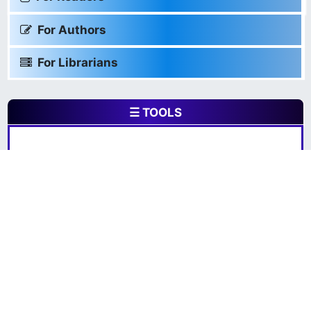
For Authors
For Librarians
☰ TOOLS