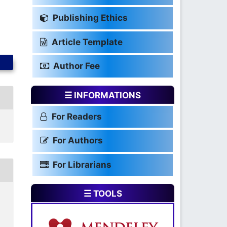
Publishing Ethics
Article Template
Author Fee
☰ INFORMATIONS
For Readers
For Authors
For Librarians
☰ TOOLS