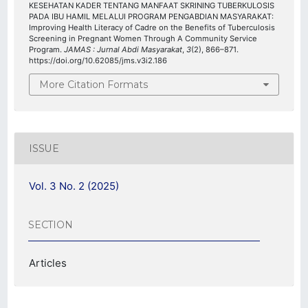
KESEHATAN KADER TENTANG MANFAAT SKRINING TUBERKULOSIS
PADA IBU HAMIL MELALUI PROGRAM PENGABDIAN MASYARAKAT:
Improving Health Literacy of Cadre on the Benefits of Tuberculosis
Screening in Pregnant Women Through A Community Service
Program.
JAMAS : Jurnal Abdi Masyarakat
,
3
(2), 866–871.
https://doi.org/10.62085/jms.v3i2.186
More Citation Formats
ISSUE
Vol. 3 No. 2 (2025)
SECTION
Articles