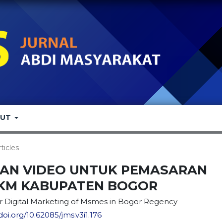
OUT
rticles
DAN VIDEO UNTUK PEMASARAN
MKM KABUPATEN BOGOR
or Digital Marketing of Msmes in Bogor Regency
doi.org/10.62085/jms.v3i1.176