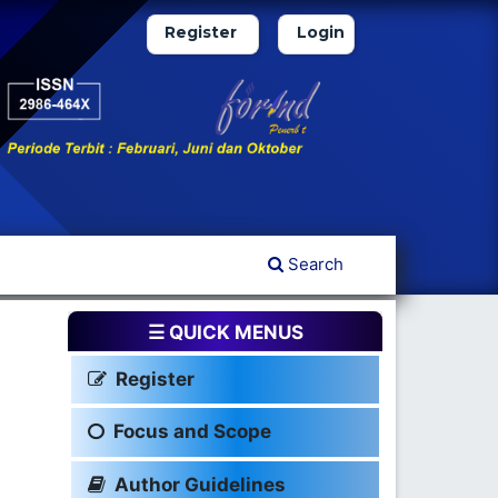
Register
Login
Search
☰ QUICK MENUS
Register
Focus and Scope
Author Guidelines