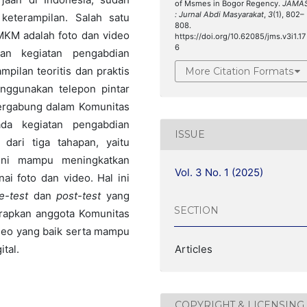
of Msmes in Bogor Regency.
JAMA
: Jurnal Abdi Masyarakat
,
3
(1), 802–
eterampilan. Salah satu
808.
UMKM adalah foto dan video
https://doi.org/10.62085/jms.v3i1.17
6
an kegiatan pengabdian
pilan teoritis dan praktis
More Citation Formats
nggunakan telepon pintar
ergabung dalam Komunitas
da kegiatan pengabdian
ISSUE
 dari tiga tahapan, yaitu
n ini mampu meningkatkan
Vol. 3 No. 1 (2025)
i foto dan video. Hal ini
e-test
dan
post-test
yang
SECTION
harapkan anggota Komunitas
ideo yang baik serta mampu
tal.
Articles
COPYRIGHT & LICENSING