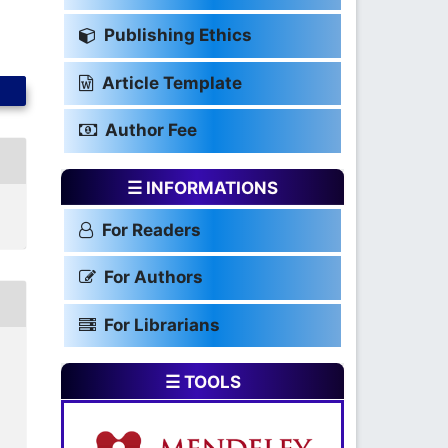
Publishing Ethics
Article Template
Author Fee
☰ INFORMATIONS
For Readers
For Authors
For Librarians
☰ TOOLS