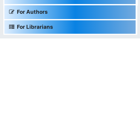
For Authors
For Librarians
☰ TOOLS