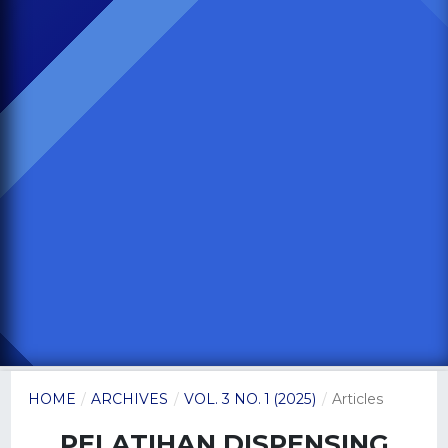
HOME
/
ARCHIVES
/
VOL. 3 NO. 1 (2025)
/
Articles
PELATIHAN DISPENSING