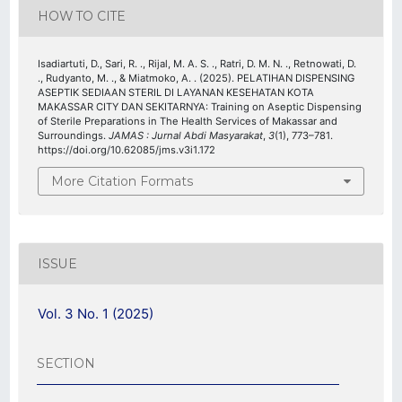
HOW TO CITE
Isadiartuti, D., Sari, R. ., Rijal, M. A. S. ., Ratri, D. M. N. ., Retnowati, D.
., Rudyanto, M. ., & Miatmoko, A. . (2025). PELATIHAN DISPENSING
ASEPTIK SEDIAAN STERIL DI LAYANAN KESEHATAN KOTA
MAKASSAR CITY DAN SEKITARNYA: Training on Aseptic Dispensing
of Sterile Preparations in The Health Services of Makassar and
Surroundings.
JAMAS : Jurnal Abdi Masyarakat
,
3
(1), 773–781.
https://doi.org/10.62085/jms.v3i1.172
More Citation Formats
ISSUE
Vol. 3 No. 1 (2025)
SECTION