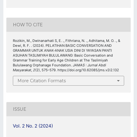
HOW TO CITE
Rozikin, M., Dwinanarhati S, E. ., Fithriana, N. ., Adhitama, M. O. ., &
Dewi, R. F. . (2024). PELATIHAN BASIC CONVERSATION AND
GRAMMAR UNTUK ANAK-ANAK USIA DINI DI YAYASAN PANTI
ASUHAN TASLIMIYAH BULULAWANG: Basic Conversation and
Grammar Training for Early Age Children at The Taslimiyah
Bululawang Orphanage Foundation.
JAMAS : Jurnal Abdi
Masyarakat
,
2
(2), 575–579. https://doi.org/10.62085/jms.v2i2.132
More Citation Formats
ISSUE
Vol. 2 No. 2 (2024)