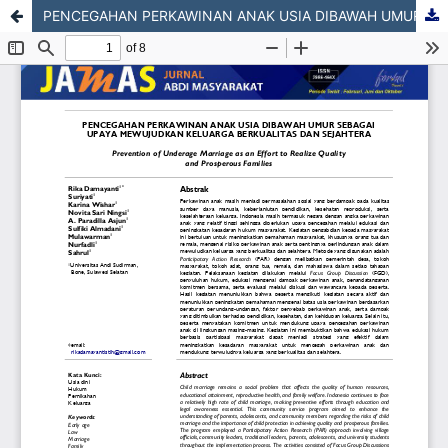
PENCEGAHAN PERKAWINAN ANAK USIA DIBAWAH UMUR SEBAGAI UPAYA MEWUJUDKAN KELUARGA BERKUALITAS DAN SEJAHTERA