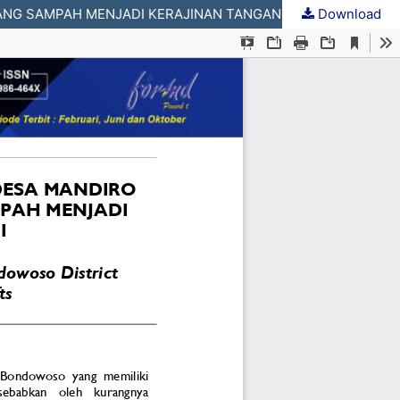
Download
OPTIMALISASI PENGELOLAAN SAMPAH ANORGANIK DI DESA MANDIRO KABUPATEN BONDOWOSO MELALUI DAUR ULANG SAMPAH MENJADI KERAJINAN TANGAN BERNILAI JUAL TINGGI