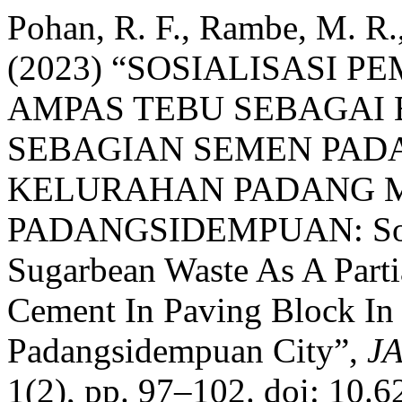
Pohan, R. F., Rambe, M. R.,
(2023) “SOSIALISASI 
AMPAS TEBU SEBAGAI 
SEBAGIAN SEMEN PADA
KELURAHAN PADANG M
PADANGSIDEMPUAN: Social
Sugarbean Waste As A Partia
Cement In Paving Block In 
Padangsidempuan City”,
JA
1(2), pp. 97–102. doi: 10.6