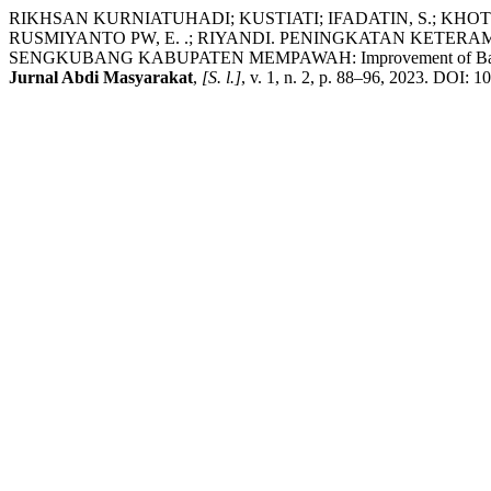
RIKHSAN KURNIATUHADI; KUSTIATI; IFADATIN, S.; KHOTIMAH,
RUSMIYANTO PW, E. .; RIYANDI. PENINGKATAN KETE
SENGKUBANG KABUPATEN MEMPAWAH: Improvement of Banana Flou
Jurnal Abdi Masyarakat
,
[S. l.]
, v. 1, n. 2, p. 88–96, 2023. DOI: 