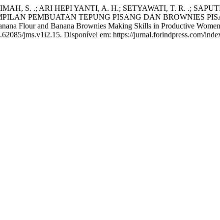
 S. .; ARI HEPI YANTI, A. H.; SETYAWATI, T. R. .; SAPUTR
RAMPILAN PEMBUATAN TEPUNG PISANG DAN BROWNIES P
r and Banana Brownies Making Skills in Productive Women Gro
10.62085/jms.v1i2.15. Disponível em: https://jurnal.forindpress.com/ind