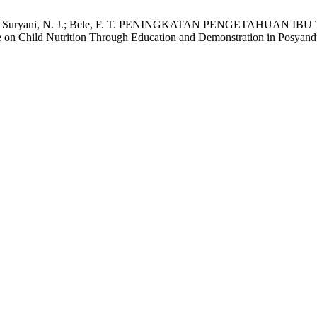
edi, M. M.; Suryani, N. J.; Bele, F. T. PENINGKATAN PENGET
hild Nutrition Through Education and Demonstration in Posyan