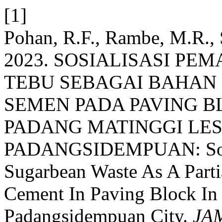
[1]
Pohan, R.F., Rambe, M.R., 
2023. SOSIALISASI P
TEBU SEBAGAI BAHAN 
SEMEN PADA PAVING 
PADANG MATINGGI LES
PADANGSIDEMPUAN: Social
Sugarbean Waste As A Partia
Cement In Paving Block In 
Padangsidempuan City.
JAM