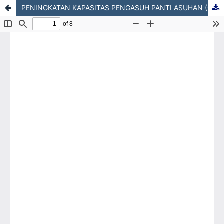
PENINGKATAN KAPASITAS PENGASUH PANTI ASUHAN (CAREGIVERS) DALAM PENGELOLAAN GIZI SEIMBANG DAN PENCEGAHAN STUNTING