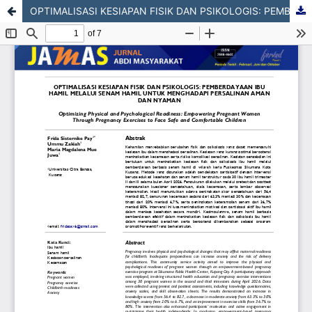
OPTIMALISASI KESIAPAN FISIK DAN PSIKOLOGIS: PEMBERDAYAAN IBU HAMIL MELALUI SENAM HAMIL UNTUK MENGHADAPI PERSALINAN AMAN DAN NYAMAN