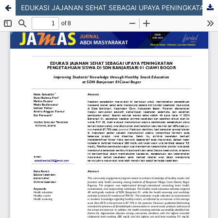
EDUKASI JAJANAN SEHAT SEBAGAI UPAYA PENINGKATAN PENGETAHUAN SISWA DI SDN BANJARSARI 01 CIAWI BOGOR