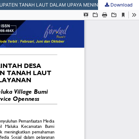
Download
PEMANFAATAN MEDIA SOSIAL BAGI APARATUR PEMERINTAH DESA HANDIL MALUKA KECAMATAN BUMI MAKMUR KABUPATEN TANAH LAUT DALAM UPAYA MENINGKATKAN KETERBUKAAN PELAYANAN