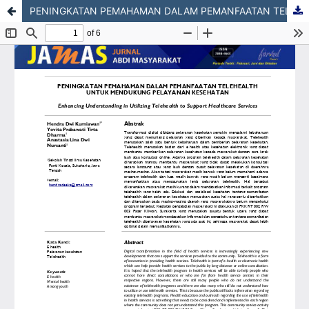
PENINGKATAN PEMAHAMAN DALAM PEMANFAATAN TELEHEALTH UNTUK MENDUKUNG PELAYANAN KESEHATAN